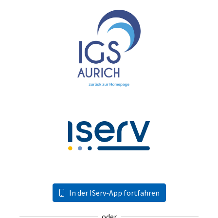
In der IServ-App fortfahren
oder