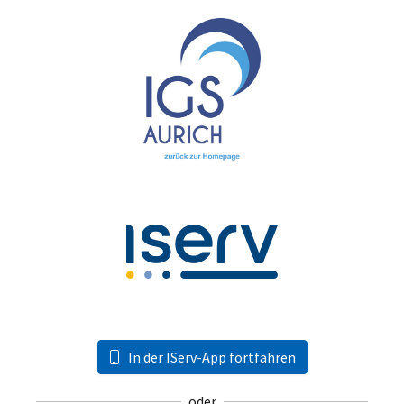
In der IServ-App fortfahren
oder