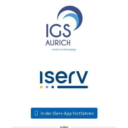
In der IServ-App fortfahren
oder