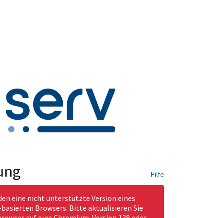
ung
Hilfe
den eine nicht unterstützte Version eines
asierten Browsers. Bitte aktualisieren Sie
rowser auf eine Chromium-Version 138 oder