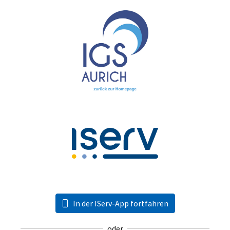
In der IServ-App fortfahren
oder